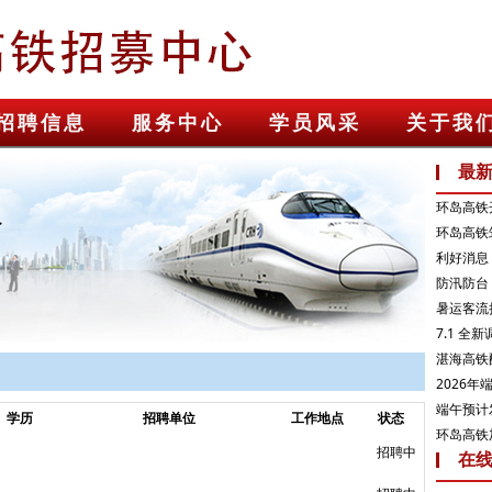
招聘信息
服务中心
学员风采
关于我
最
环岛高铁
环岛高铁
利好消息！
防汛防台 
暑运客流
7.1 全
湛海高铁
2026
端午预计发
学历
招聘单位
工作地点
状态
环岛高铁加
招聘中
在