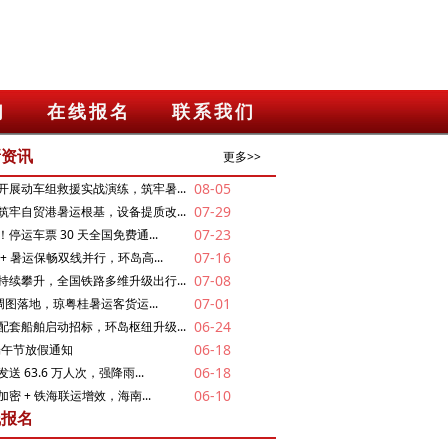
们
在线报名
联系我们
新资讯
更多>>
08-05
开展动车组救援实战演练，筑牢暑...
07-29
筑牢自贸港暑运根基，设备提质改...
07-23
停运车票 30 天全国免费通...
07-16
+ 暑运保畅双线并行，环岛高...
07-08
持续攀升，全国铁路多维升级出行...
07-01
新调图落地，琼粤桂暑运客货运...
06-24
配套船舶启动招标，环岛枢纽升级...
06-18
年端午节放假通知
06-18
送 63.6 万人次，强降雨...
06-10
密 + 铁海联运增效，海南...
线报名